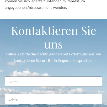
können Sie sich jederzeit unter der im
Impressum
angegebenen Adresse an uns wenden.
Kontaktieren Sie
uns
Füllen Sie bitte das nachfolgende Kontaktformular aus, wir
kontaktieren Sie, um Ihr Anliegen zu besprechen.
B
N
e
a
t
m
r
e
e
E
*
f
-
f
M
N