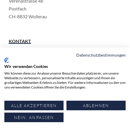
Verenastrasse 4b
Postfach
CH-8832 Wollerau
KONTAKT
Telefon:
+41 44 552 54 54
Datenschutzbestimmungen
Mail:
info@ak-see.ch
Wir verwenden Cookies
Wir können diese zur Analyse unserer Besucherdaten platzieren, um unsere
Webseite zu verbessern, personalisierte Inhalte anzuzeigen und Ihnen ein
großartiges Webseiten-Erlebnis zu bieten. Für weitere Informationen zu den von
BÜROZEITEN
uns verwendeten Cookies öffnen Sie die Einstellungen.
Montag – Freitag:
8.30 – 12.00 Uhr
ALLE AKZEPTIEREN
ABLEHNEN
und 13.30 - 17.00 Uhr
NEIN, ANPASSEN