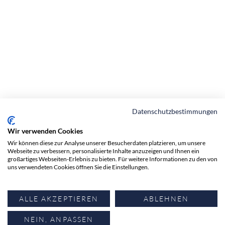
Datenschutzbestimmungen
Wir verwenden Cookies
Wir können diese zur Analyse unserer Besucherdaten platzieren, um unsere
ADRESSE
Webseite zu verbessern, personalisierte Inhalte anzuzeigen und Ihnen ein
großartiges Webseiten-Erlebnis zu bieten. Für weitere Informationen zu den von
Anwaltskanzlei Zürichsee AG
uns verwendeten Cookies öffnen Sie die Einstellungen.
Verenastrasse 4b
Postfach
ALLE AKZEPTIEREN
ABLEHNEN
CH-8832 Wollerau
NEIN, ANPASSEN