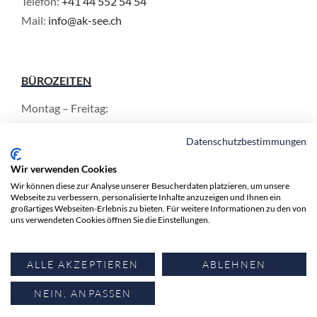
Telefon:
+41 44 552 54 54
Mail:
info@ak-see.ch
BÜROZEITEN
Montag – Freitag:
8.30 – 12.00 Uhr
Datenschutzbestimmungen
und 13.30 - 17.00 Uhr
Wir verwenden Cookies
Wir können diese zur Analyse unserer Besucherdaten platzieren, um unsere
Webseite zu verbessern, personalisierte Inhalte anzuzeigen und Ihnen ein
INFORMATIONEN
großartiges Webseiten-Erlebnis zu bieten. Für weitere Informationen zu den von
uns verwendeten Cookies öffnen Sie die Einstellungen.
Anwälte
Expertise
ALLE AKZEPTIEREN
ABLEHNEN
Aktuell
Kontakt
NEIN, ANPASSEN