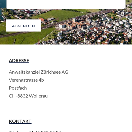
m
i
e
c
h
t
ABSENDEN
*
ADRESSE
Anwaltskanzlei Zürichsee AG
Verenastrasse 4b
Postfach
CH-8832 Wollerau
KONTAKT