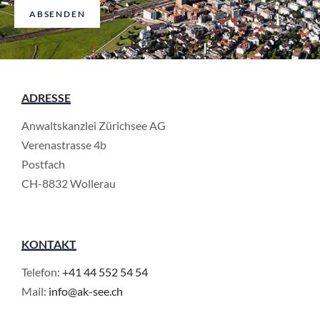
t
ABSENDEN
*
ADRESSE
Anwaltskanzlei Zürichsee AG
Verenastrasse 4b
Postfach
CH-8832 Wollerau
KONTAKT
Telefon:
+41 44 552 54 54
Mail:
info@ak-see.ch