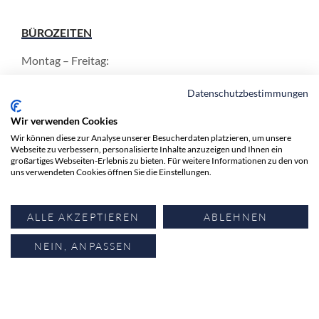
BÜROZEITEN
Montag – Freitag:
8.30 – 12.00 Uhr
Datenschutzbestimmungen
und 13.30 - 17.00 Uhr
Wir verwenden Cookies
Wir können diese zur Analyse unserer Besucherdaten platzieren, um unsere
Webseite zu verbessern, personalisierte Inhalte anzuzeigen und Ihnen ein
INFORMATIONEN
großartiges Webseiten-Erlebnis zu bieten. Für weitere Informationen zu den von
uns verwendeten Cookies öffnen Sie die Einstellungen.
Anwälte
Expertise
ALLE AKZEPTIEREN
ABLEHNEN
Aktuell
Kontakt
NEIN, ANPASSEN
© 2025 Anwaltskanzlei Zürichsee AG