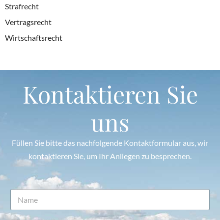
Strafrecht
Vertragsrecht
Wirtschaftsrecht
Kontaktieren Sie
uns
Füllen Sie bitte das nachfolgende Kontaktformular aus, wir
kontaktieren Sie, um Ihr Anliegen zu besprechen.
N
N
a
a
c
m
h