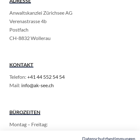
ADRESSE
Anwaltskanzlei Zürichsee AG
Verenastrasse 4b
Postfach
CH-8832 Wollerau
KONTAKT
Telefon:
+41 44 552 54 54
Mail:
info@ak-see.ch
BÜROZEITEN
Montag – Freitag:
8.30 – 12.00 Uhr
Datenschutzbestimmungen