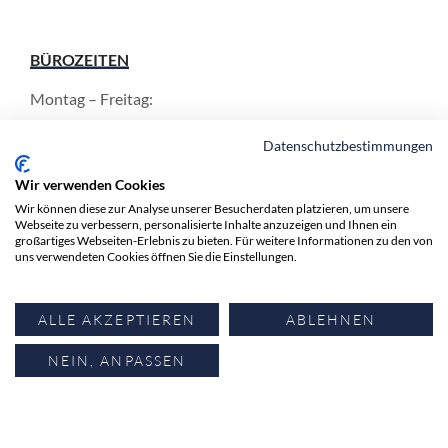
BÜROZEITEN
Montag – Freitag:
8.30 – 12.00 Uhr
Datenschutzbestimmungen
und 13.30 - 17.00 Uhr
Wir verwenden Cookies
Wir können diese zur Analyse unserer Besucherdaten platzieren, um unsere
Webseite zu verbessern, personalisierte Inhalte anzuzeigen und Ihnen ein
INFORMATIONEN
großartiges Webseiten-Erlebnis zu bieten. Für weitere Informationen zu den von
uns verwendeten Cookies öffnen Sie die Einstellungen.
Anwälte
Expertise
ALLE AKZEPTIEREN
ABLEHNEN
Aktuell
Kontakt
NEIN, ANPASSEN
© 2025 Anwaltskanzlei Zürichsee AG