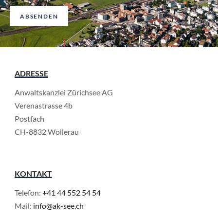
t
ABSENDEN
*
ADRESSE
Anwaltskanzlei Zürichsee AG
Verenastrasse 4b
Postfach
CH-8832 Wollerau
KONTAKT
Telefon:
+41 44 552 54 54
Mail:
info@ak-see.ch